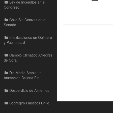
Ley de Incendios en el
Congreso
Chile Sin Cenizas en el
Senado
Intoxicaciones en Quintero
y Puchuncavi
Cambio Climatico Arrecifes
de Coral
Dia Medio Ambiente
Animacion Ballena Fin
Desperdicio de Almentos
Sobregiro Plasticos Chile