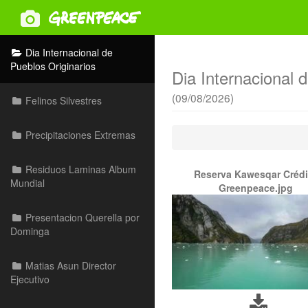
Dia Internacional de
Pueblos Originarios
Dia Internacional 
(09/08/2026)
Felinos Silvestres
Precipitaciones Extremas
Residuos Laminas Album
Reserva Kawesqar Crédi
Mundial
Greenpeace.jpg
Presentacion Querella por
Dominga
Matias Asun Director
Ejecutivo