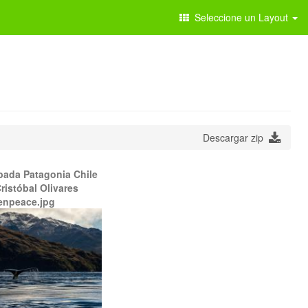
Seleccione un Layout
Descargar zip
bada Patagonia Chile
ristóbal Olivares
enpeace.jpg