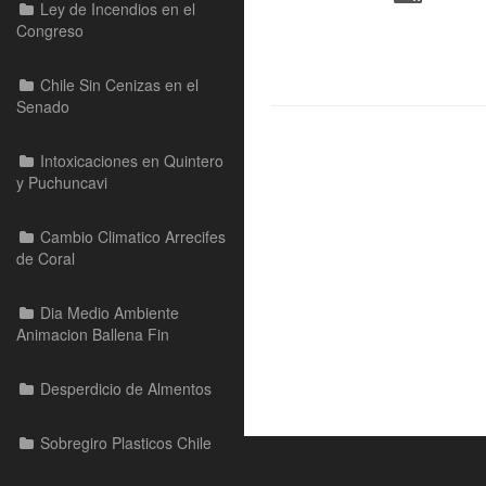
Ley de Incendios en el
Congreso
Chile Sin Cenizas en el
Senado
Intoxicaciones en Quintero
y Puchuncavi
Cambio Climatico Arrecifes
de Coral
Dia Medio Ambiente
Animacion Ballena Fin
Desperdicio de Almentos
Sobregiro Plasticos Chile