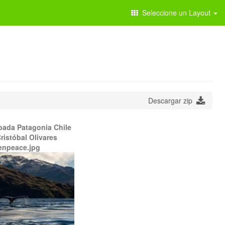
Seleccione un Layout
Descargar zip
bada Patagonia Chile
ristóbal Olivares
enpeace.jpg