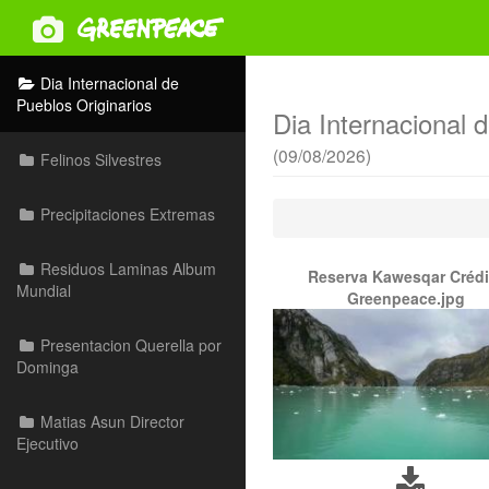
Dia Internacional de
Pueblos Originarios
Dia Internacional 
(09/08/2026)
Felinos Silvestres
Precipitaciones Extremas
Residuos Laminas Album
Reserva Kawesqar Crédi
Mundial
Greenpeace.jpg
Presentacion Querella por
Dominga
Matias Asun Director
Ejecutivo