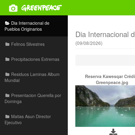
Dia Internacional de
Pueblos Originarios
Dia Internacional 
(09/08/2026)
Felinos Silvestres
Precipitaciones Extremas
Residuos Laminas Album
Reserva Kawesqar Crédi
Mundial
Greenpeace.jpg
Presentacion Querella por
Dominga
Matias Asun Director
Ejecutivo