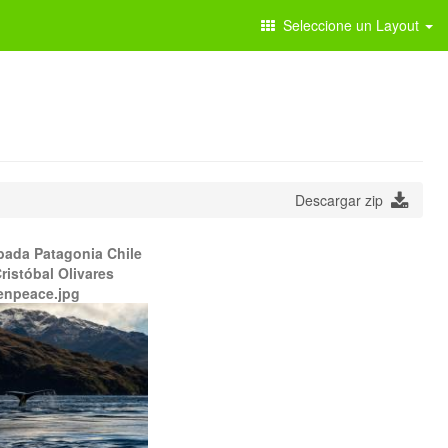
Seleccione un Layout
Descargar zip
bada Patagonia Chile
ristóbal Olivares
enpeace.jpg