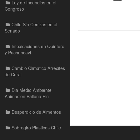
Ley de Incendios en el
Congreso
Chile Sin Cenizas en el
Senado
Intoxicaciones en Quintero
y Puchuncavi
Cambio Climatico Arrecifes
de Coral
Dia Medio Ambiente
Animacion Ballena Fin
Desperdicio de Almentos
Sobregiro Plasticos Chile