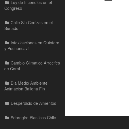
Ley de Incendios en el
Congreso
Chile Sin Cenizas en el
Senado
Intoxicaciones en Quintero
y Puchuncavi
Cambio Climatico Arrecifes
de Coral
Dia Medio Ambiente
Animacion Ballena Fin
Desperdicio de Almentos
Sobregiro Plasticos Chile