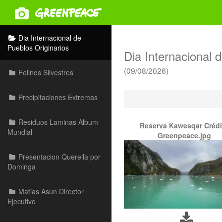
Dia Internacional de
Pueblos Originarios
Dia Internacional 
(09/08/2026)
Felinos Silvestres
Precipitaciones Extremas
Residuos Laminas Album
Reserva Kawesqar Crédi
Mundial
Greenpeace.jpg
Presentacion Querella por
Dominga
Matias Asun Director
Ejecutivo