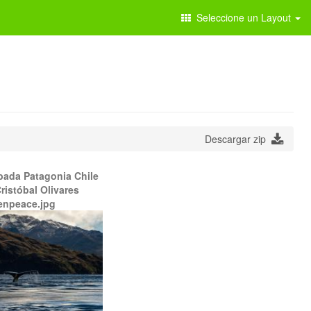
Seleccione un Layout
Descargar zip
bada Patagonia Chile
ristóbal Olivares
enpeace.jpg