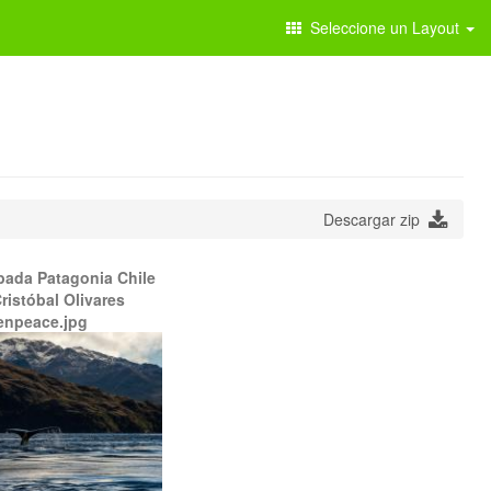
Seleccione un Layout
Descargar zip
bada Patagonia Chile
ristóbal Olivares
enpeace.jpg