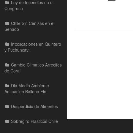
Ley de Incendios en el
Congreso
Chile Sin Cenizas en el
Senado
Intoxicaciones en Quintero
y Puchuncavi
Cambio Climatico Arrecifes
de Coral
Dia Medio Ambiente
Animacion Ballena Fin
Desperdicio de Almentos
Sobregiro Plasticos Chile