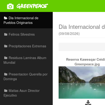
Dia Internacional de
Pueblos Originarios
Dia Internacional 
(09/08/2026)
Felinos Silvestres
Precipitaciones Extremas
Residuos Laminas Album
Reserva Kawesqar Crédi
Mundial
Greenpeace.jpg
Presentacion Querella por
Dominga
Matias Asun Director
Ejecutivo