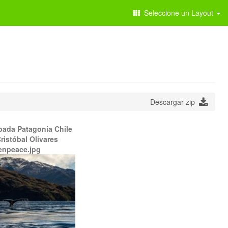
Seleccione un Layout
Descargar zip
bada Patagonia Chile
ristóbal Olivares
enpeace.jpg