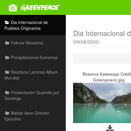
Dia Internacional de
Pueblos Originarios
Dia Internacional 
(09/08/2026)
Felinos Silvestres
Precipitaciones Extremas
Residuos Laminas Album
Reserva Kawesqar Crédi
Mundial
Greenpeace.jpg
Presentacion Querella por
Dominga
Matias Asun Director
Ejecutivo