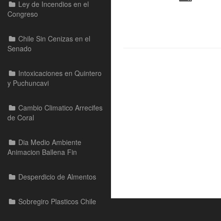
Ley de Incendios en el
Congreso
Chile Sin Cenizas en el
Senado
Intoxicaciones en Quintero
y Puchuncavi
Cambio Climatico Arrecifes
de Coral
Dia Medio Ambiente
Animacion Ballena Fin
Desperdicio de Almentos
Sobregiro Plasticos Chile